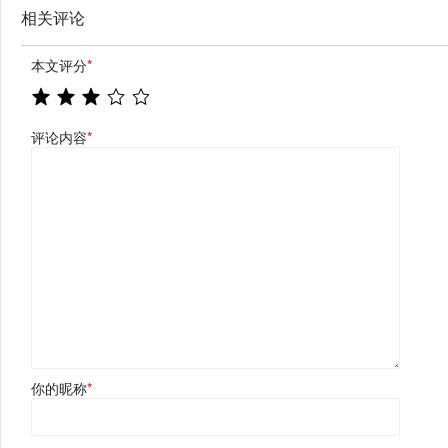
相关评论
本文评分
*
评论内容
*
你的昵称
*