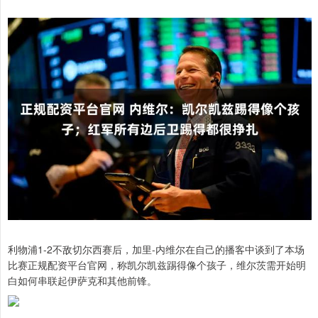
利物浦1-2不敌切尔西赛后，加里-内维尔在自己的播客中谈到了本场
比赛正规配资平台官网，称凯尔凯兹踢得像个孩子，维尔茨需开始明
白如何串联起伊萨克和其他前锋。