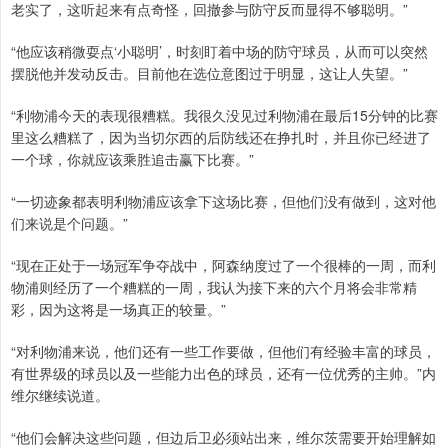
老实了，这听起来有点奇怪，回撤参与防守反而显得不够聪明。”
“他应该稍微耍点‘小聪明’，时刻盯着中场的防守球员，从而可以突然
摆脱他并发动反击。目前他在选位意图过于明显，这让人失望。”
“利物浦今天的表现很糟糕。我很久没见过利物浦在最后15分钟的比赛
里这么糟糕了，因为当切尔西的后防线还在挣扎时，并且你已经进了
一个球，你就应该乘胜追击赢下比赛。”
“一切迹象都表明利物浦应该拿下这场比赛，但他们没有做到，这对他
们来说是个问题。”
“现在正处于一场冠军争夺战中，阿森纳度过了一个很棒的一周，而利
物浦则经历了一个糟糕的一周，我认为接下来的六个月将会非常精
彩，因为这将是一场真正的较量。”
“对利物浦来说，他们还有一些工作要做，但他们有经验丰富的球员，
有世界级的球员以及一些能力出色的球员，还有一位优秀的主帅。”内
维尔继续说道。
“他们会解决这些问题，但边后卫必须站出来，维尔茨需要开始理解如