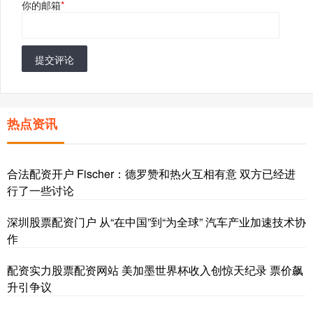
你的邮箱
*
提交评论
热点资讯
合法配资开户 Fischer：德罗赞和热火互相有意 双方已经进
行了一些讨论
深圳股票配资门户 从“在中国”到“为全球” 汽车产业加速技术协
作
配资实力股票配资网站 美加墨世界杯收入创惊天纪录 票价飙
升引争议