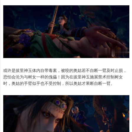
或许是拔里神玉体内自带毒素，被咬的奥姑若不自断一臂及时止损，
恐怕会沦为与树女一样的傀儡！因为在拔里神玉施展禁术控制树女
时，奥姑的手臂似乎也不受控制，所以奥姑才果断自断一臂。