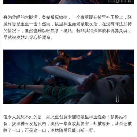
身为曾经的大䬃满，奥姑反应敏捷，一个鞭腿踢在拔里神玉脸上，降
魔杵更是重重一击！然而，拔里神玉如老鼠般灵活，在没有阵法加持
的情况下，显然也难以轻易拿下奥姑。若非其特殊体质和诡异灵魂，
早就被奥姑击穿心脏毙命。
但令人意想不到的是，如此重创竟未能取拔里神玉性命！趁奥姑不
备，拔里神玉发起反击，奥姑一拳直攻其要害，却被躲开，甚至还被
咬了一口，正是这一口，奥姑随后只能自断一臂。