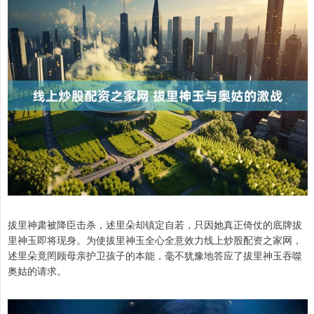
拔里神肃被降臣击杀，述里朵却镇定自若，只因她真正倚仗的底牌拔
里神玉即将现身。为使拔里神玉全心全意效力线上炒股配资之家网，
述里朵竟罔顾母亲护卫孩子的本能，毫不犹豫地答应了拔里神玉吞噬
奥姑的请求。