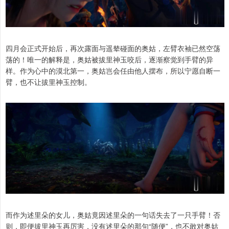
四月会正式开始后，再次露面与遥辇碰面的奥姑，左臂衣袖已然空荡
荡的！唯一的解释是，奥姑被拔里神玉咬后，逐渐察觉到手臂的异
样。作为心中的漠北第一，奥姑岂会任由他人摆布，所以宁愿自断一
臂，也不让拔里神玉控制。
而作为述里朵的女儿，奥姑竟因述里朵的一句话失去了一只手臂！否
则，即便拔里神玉再厉害，没有述里朵的那句“随便”，也不敢对奥姑