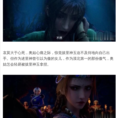
哀莫大于心死，奥姑心痛之际，惊觉拔里神玉迫不及待地向自己出
手。但作为述里神曾引以为傲的女儿，作为漠北第一的那份傲气，奥
姑怎会轻易被拔里神玉拿捏。