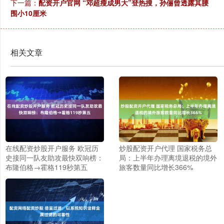
下一篇：
配资开户官网 “邓超瘦成男大”登热搜，孙俪曾透露其腰
围小10厘米
相关文章
在线配资炒股开户服务 欧冠历
炒股配资开户代理 国家税务总
史接同一队友助攻最快双响榜：
局：上半年办理离境退税的境外
布隆伯格→霍格119秒第五
旅客数量同比增长366%